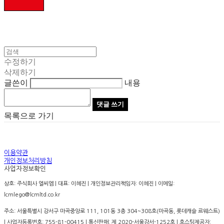
수정하기
삭제하기
글쓴이
내용
댓글 쓰기
목록으로 가기
이용약관
개인정보처리방침
사업자정보확인
상호: 주식회사 엘씨엠 | 대표: 이혜진 | 개인정보관리책임자: 이혜진 | 이메일:
lcmlego@lcmltd.co.kr
주소: 서울특별시 강서구 마곡중앙로 111, 101동 3층 304~308호(마곡동, 롯데캐슬 르웨스트)
| 사업자등록번호:
755-81-00415
| 통신판매:
제 2020-서울강서-1252호
| 호스팅제공자: